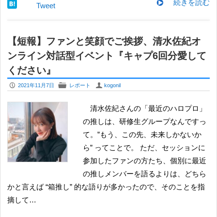
続きを読む
Tweet
【短報】ファンと笑顔でご挨拶、清水佐紀オ
ンライン対話型イベント『キャプ6回分愛して
ください』
P
F
U
2021年11月7日
レポート
kogonil
清水佐紀さんの「最近のハロプロ」
の推しは、研修生グループなんですっ
て。”もう、この先、未来しかないか
ら” ってことで。 ただ、セッションに
参加したファンの方たち、個別に最近
の推しメンバーを語るよりは、どちら
かと言えば “箱推し” 的な語りが多かったので、そのことを指
摘して…