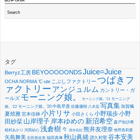
タグ
Juice=Juice
BEYOOOOONDS
Berryz工房
つばきフ
OCHA NORMA
℃-ute
こぶしファクトリー
ァクトリー
アンジュルム
カントリー・ガ
モーニング娘。
ールズ
モーニング
モーニング娘。'21
写真集
中島早貴
加賀楓
佐藤優樹
娘。'22
モーニング娘。'20
八木栞
小片リサ
小野瑞歩
小野
夏焼雅
宮本佳林
小田さくら
新沼希空
山岸理子
岸本ゆめの
田紗栞
森戸知沙希
浅倉樹々
熊井友理奈
植村あかり
河西結心
牧野真莉愛
清水佐紀
谷本安美
秋山眞緒
矢島舞美
譜久村聖
福田真琳
石田亜佑美