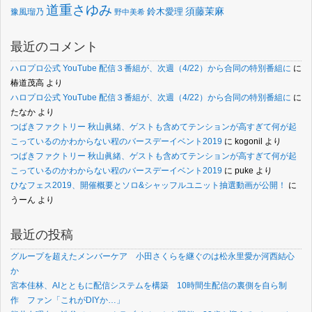
道重さゆみ
須藤茉麻
鈴木愛理
豫風瑠乃
野中美希
最近のコメント
ハロプロ公式 YouTube 配信３番組が、次週（4/22）から合同の特別番組に
に
椿道茂高
より
ハロプロ公式 YouTube 配信３番組が、次週（4/22）から合同の特別番組に
に
たなか
より
つばきファクトリー 秋山眞緒、ゲストも含めてテンションが高すぎて何が起
こっているのかわからない程のバースデーイベント2019
に
kogonil
より
つばきファクトリー 秋山眞緒、ゲストも含めてテンションが高すぎて何が起
こっているのかわからない程のバースデーイベント2019
に
puke
より
ひなフェス2019、開催概要とソロ&シャッフルユニット抽選動画が公開！
に
うーん
より
最近の投稿
グループを超えたメンバーケア 小田さくらを継ぐのは松永里愛か河西結心
か
宮本佳林、AIとともに配信システムを構築 10時間生配信の裏側を自ら制
作 ファン「これがDIYか…」