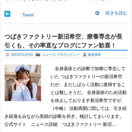
続きを読む
Tweet
つばきファクトリー新沼希空、療養専念が長
引くも、その率直なブログにファン歓喜！
P
F
U
2021年11月4日
ニュース
,
ブログレビュー
椿道茂高
全身薬疹との診断で加療に専念して
いた つばきファクトリーの新沼希空
だが、まだしばらく活動に復帰するこ
とは難しそうだ。 全身薬疹のため活動
を休止しております新沼希空ですが、
（中略） 活動再開に関しては、引き続
き経過をみながら医師の診断を仰ぎ、検討してまいります。
公式サイト ニュース詳細 ​​つばきファクトリー 新沼…