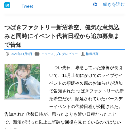
続きを読む
Tweet
つばきファクトリー新沼希空、健気な意気込
みと同時にイベント代替日程から追加募集ま
で告知
P
F
U
2021年11月6日
ニュース
,
ブログレビュー
椿道茂高
つい先日、専念していた療養が長引
いて、11月上旬にかけてのライブやイ
ベントの順延や欠席のお知らせが追加
で告知された つばきファクトリーの新
沼希空だが、順延されていたバースデ
ーイベントの代替日程が公開された。
告知された代替日時が、思ったよりも近い日程だったこと
で、新沼が思った以上に堅調な回復を見せているのではない