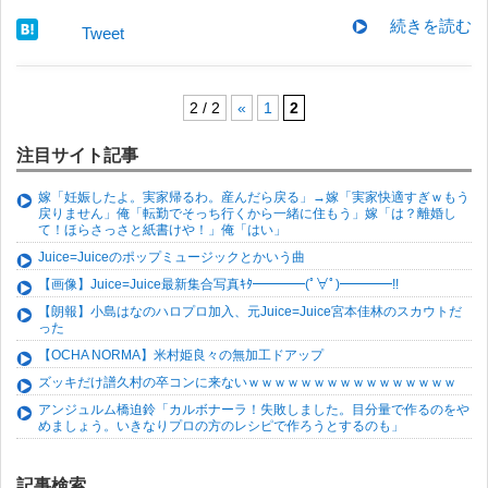
続きを読む
Tweet
2 / 2
«
1
2
注目サイト記事
嫁「妊娠したよ。実家帰るわ。産んだら戻る」→嫁「実家快適すぎｗもう
戻りません」俺「転勤でそっち行くから一緒に住もう」嫁「は？離婚し
て！ほらさっさと紙書けや！」俺「はい」
Juice=Juiceのポップミュージックとかいう曲
【画像】Juice=Juice最新集合写真ｷﾀ━━━━(ﾟ∀ﾟ)━━━━!!
【朗報】小島はなのハロプロ加入、元Juice=Juice宮本佳林のスカウトだ
った
【OCHA NORMA】米村姫良々の無加工ドアップ
ズッキだけ譜久村の卒コンに来ないｗｗｗｗｗｗｗｗｗｗｗｗｗｗｗｗ
アンジュルム橋迫鈴「カルボナーラ！失敗しました。目分量で作るのをや
めましょう。いきなりプロの方のレシピで作ろうとするのも」
記事検索