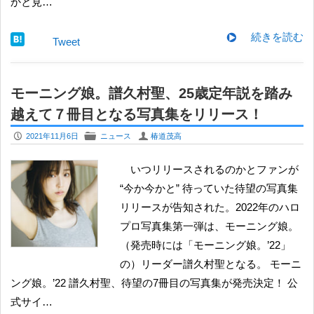
かと見…
続きを読む
Tweet
モーニング娘。譜久村聖、25歳定年説を踏み
越えて７冊目となる写真集をリリース！
P
F
U
2021年11月6日
ニュース
椿道茂高
いつリリースされるのかとファンが
“今か今かと” 待っていた待望の写真集
リリースが告知された。2022年のハロ
プロ写真集第一弾は、モーニング娘。
（発売時には「モーニング娘。’22」
の）リーダー譜久村聖となる。 モーニ
ング娘。’22 譜久村聖、待望の7冊目の写真集が発売決定！ 公
式サイ…