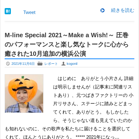
続きを読む
Tweet
M-line Special 2021～Make a Wish!～ 圧巻
のパフォーマンスと楽し気なトークに心から
癒された10月追加の横浜公演
P
F
U
2021年11月6日
レポート
kogonil
はじめに ありがとう小片さん 詳細
は明示しませんが（記事末に関連リス
トあり）、元つばきファクトリーの 小
片リサさん、ステージに踏みとどまっ
てくれて、ありがとう。 もしかした
ら、そうじゃない道も見えていたのか
も知れないのに、その歌声を私たちに届けることを選択して
くれて、ほんとうにありがとう。 ***** 2021年になっ…