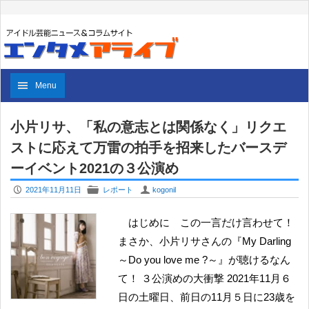
Menu
小片リサ、「私の意志とは関係なく」リクエ
ストに応えて万雷の拍手を招来したバースデ
ーイベント2021の３公演め
P
F
U
2021年11月11日
レポート
kogonil
はじめに この一言だけ言わせて！
まさか、小片リサさんの『My Darling
～Do you love me ?～』が聴けるなん
て！ ３公演めの大衝撃 2021年11月６
日の土曜日、前日の11月５日に23歳を