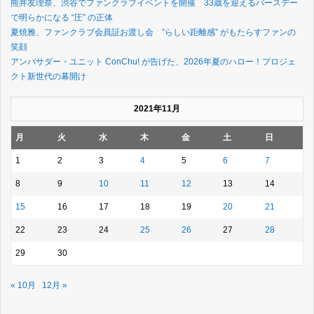
熊井友理奈、渋谷でファンクラブイベントを開催 33歳を迎えるバースデー
で明らかになる “圧” の正体
夏焼雅、ファンクラブ会員証お渡し会 ”らしい距離感” がもたらすファンの
笑顔
アンバサダー・ユニット ConChu! が告げた、2026年夏のハロー！プロジェ
クト新世代の幕開け
2021年11月
月
火
水
木
金
土
日
1
2
3
4
5
6
7
8
9
10
11
12
13
14
15
16
17
18
19
20
21
22
23
24
25
26
27
28
29
30
« 10月
12月 »