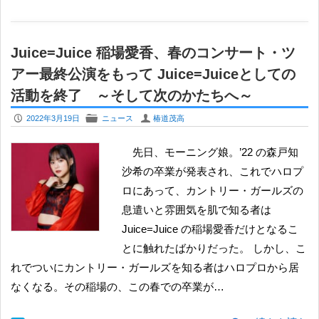
Juice=Juice 稲場愛香、春のコンサート・ツ
アー最終公演をもって Juice=Juiceとしての
活動を終了 ～そして次のかたちへ～
P
F
U
2022年3月19日
ニュース
椿道茂高
先日、モーニング娘。’22 の森戸知
沙希の卒業が発表され、これでハロプ
ロにあって、カントリー・ガールズの
息遣いと雰囲気を肌で知る者は
Juice=Juice の稲場愛香だけとなるこ
とに触れたばかりだった。 しかし、こ
れでついにカントリー・ガールズを知る者はハロプロから居
なくなる。その稲場の、この春での卒業が…