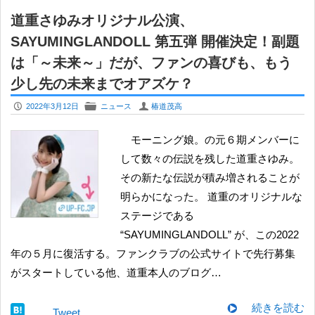
道重さゆみオリジナル公演、
SAYUMINGLANDOLL 第五弾 開催決定！副題
は「～未来～」だが、ファンの喜びも、もう
少し先の未来までオアズケ？
P
F
U
2022年3月12日
ニュース
椿道茂高
モーニング娘。の元６期メンバーに
して数々の伝説を残した道重さゆみ。
その新たな伝説が積み増されることが
明らかになった。 道重のオリジナルな
ステージである
“SAYUMINGLANDOLL” が、この2022
年の５月に復活する。ファンクラブの公式サイトで先行募集
がスタートしている他、道重本人のブログ…
続きを読む
Tweet