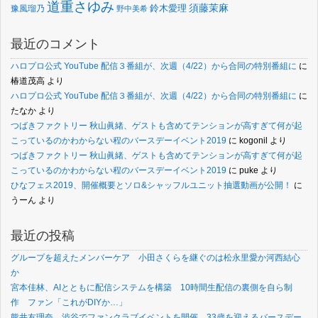
道重さゆみ
須藤茉麻
鈴木愛理
豫風瑠乃
野中美希
最近のコメント
ハロプロ公式 YouTube 配信３番組が、次週（4/22）から合同の特別番組に
に
椿道茂高
より
ハロプロ公式 YouTube 配信３番組が、次週（4/22）から合同の特別番組に
に
たなか
より
つばきファクトリー 秋山眞緒、ゲストも含めてテンションが高すぎて何が起
こっているのかわからない程のバースデーイベント2019
に
kogonil
より
つばきファクトリー 秋山眞緒、ゲストも含めてテンションが高すぎて何が起
こっているのかわからない程のバースデーイベント2019
に
puke
より
ひなフェス2019、開催概要とソロ&シャッフルユニット抽選動画が公開！
に
うーん
より
最近の投稿
グループを超えたメンバーケア 小田さくらを継ぐのは松永里愛か河西結心
か
宮本佳林、AIとともに配信システムを構築 10時間生配信の裏側を自ら制
作 ファン「これがDIYか…」
熊井友理奈、渋谷でファンクラブイベントを開催 33歳を迎えるバースデー