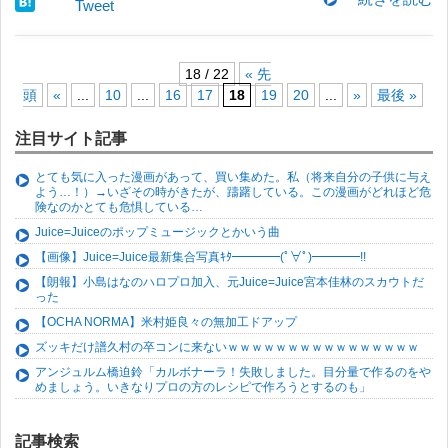
Tweet
18 / 22
« 先
頭
«
...
10
...
16
17
18
19
20
...
»
最後 »
注目サイト記事
とても気に入った漫画があって、買い集めた。私（将来自分の子供に与え
よう…！）→いざその時がきたが、躊躇している。この漫画がどれほど危
険なのかとても危惧している…
Juice=Juiceのポップミュージックとかいう曲
【画像】Juice=Juice最新集合写真ｷﾀ━━━━(ﾟ∀ﾟ)━━━━!!
【朗報】小島はなのハロプロ加入、元Juice=Juice宮本佳林のスカウトだ
った
【OCHA NORMA】米村姫良々の無加工ドアップ
ズッキだけ譜久村の卒コンに来ないｗｗｗｗｗｗｗｗｗｗｗｗｗｗｗｗ
アンジュルム橋迫鈴「カルボナーラ！失敗しました。目分量で作るのをや
めましょう。いきなりプロの方のレシピで作ろうとするのも」
記事検索