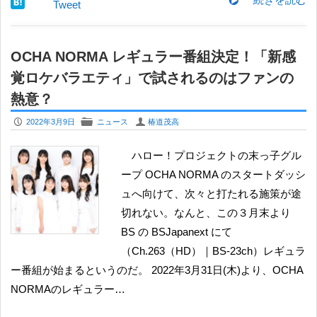
Tweet
OCHA NORMA レギュラー番組決定！「新感
覚ロケバラエティ」で試されるのはファンの
熱意？
P
F
U
2022年3月9日
ニュース
椿道茂高
ハロー！プロジェクトの末っ子グル
ープ OCHA NORMA のスタートダッシ
ュへ向けて、次々と打たれる施策が途
切れない。なんと、この３月末より
BS の BSJapanext にて
（Ch.263（HD）｜BS-23ch）レギュラ
ー番組が始まるというのだ。 2022年3月31日(木)より、OCHA
NORMAのレギュラー…