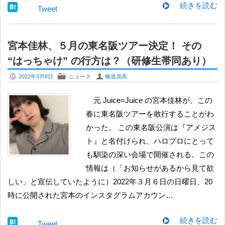
続きを読む
Tweet
宮本佳林、５月の東名阪ツアー決定！ その
“はっちゃけ” の行方は？（研修生帯同あり）
P
F
U
2022年3月8日
ニュース
椿道茂高
元 Juice=Juice の宮本佳林が、この
春に東名阪ツアーを敢行することがわ
かった。 この東名阪公演は『アメジス
ト』と名付けられ、ハロプロにとって
も馴染の深い会場で開催される。この
情報は（「お知らせがあるから見て欲
しい」と宣伝していたように）2022年３月６日の日曜日、20
時に公開された宮本のインスタグラムアカウン…
続きを読む
Tweet