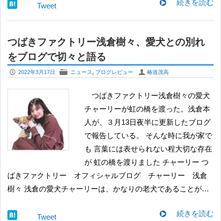
続きを読む
Tweet
つばきファクトリー浅倉樹々、愛犬との別れ
をブログで切々と語る
P
F
U
2022年3月17日
ニュース
,
ブログレビュー
椿道茂高
つばきファクトリー浅倉樹々の愛犬
チャーリーが虹の橋を渡った。浅倉本
人が、３月13日夜半に更新したブログ
で報告している。 そんな時に我が家で
も 言葉には表せられない程大切な存在
が 虹の橋を渡りました チャーリー つ
ばきファクトリー オフィシャルブログ チャーリー 浅倉
樹々 浅倉の愛犬チャーリーは、かなりの老犬であることが…
続きを読む
Tweet