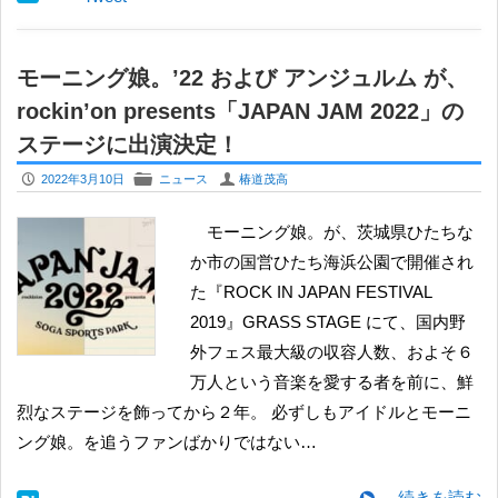
モーニング娘。’22 および アンジュルム が、
rockin’on presents「JAPAN JAM 2022」の
ステージに出演決定！
P
F
U
2022年3月10日
ニュース
椿道茂高
モーニング娘。が、茨城県ひたちな
か市の国営ひたち海浜公園で開催され
た『ROCK IN JAPAN FESTIVAL
2019』GRASS STAGE にて、国内野
外フェス最大級の収容人数、およそ６
万人という音楽を愛する者を前に、鮮
烈なステージを飾ってから２年。 必ずしもアイドルとモーニ
ング娘。を追うファンばかりではない…
続きを読む