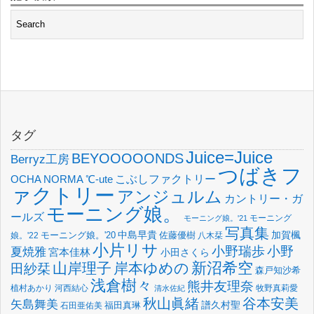
タグ
Juice=Juice
BEYOOOOONDS
Berryz工房
つばきフ
OCHA NORMA
℃-ute
こぶしファクトリー
ァクトリー
アンジュルム
カントリー・ガ
モーニング娘。
ールズ
モーニング
モーニング娘。'21
写真集
中島早貴
加賀楓
佐藤優樹
娘。'22
モーニング娘。'20
八木栞
小片リサ
小野瑞歩
小野
夏焼雅
宮本佳林
小田さくら
新沼希空
山岸理子
岸本ゆめの
田紗栞
森戸知沙希
浅倉樹々
熊井友理奈
植村あかり
河西結心
牧野真莉愛
清水佐紀
谷本安美
秋山眞緒
矢島舞美
譜久村聖
福田真琳
石田亜佑美