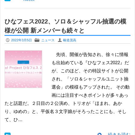
ひなフェス2022、ソロ＆シャッフル抽選の模
様が公開 新メンバーも続々と
P
F
U
2022年3月5日
ニュース
椿道茂高
先頃、開催が告知され、徐々に情報
も出始めている『ひなフェス2022』だ
が、このほど、その特設サイトが公開
され、「ソロ＆シャッフルユニット抽
選会」の模様もアップされた。 その動
画には注目すべきポイントが多々あっ
たと話題だ。２日目の２公演め、トリオが「ほまれ、あか
り、ゆめの」と、平仮名３文字娘がそろったことにも、そし
て、ひ…
続きを読む