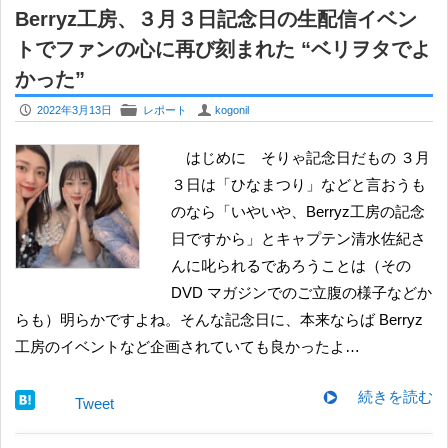
Berryz工房、３月３日記念日の生配信イベン
トでファンの心に再び刻まれた “ベリヲタでよ
かった”
P
F
U
2022年3月13日
レポート
kogonil
はじめに そりゃ記念日だもの ３月
３日は「ひなまつり」などと言おうも
のなら「いやいや、Berryz工房の記念
日ですから」とキャプテン清水佐紀さ
んに叱られるであろうことは（その
DVD マガジンでのご立腹の様子などか
らも）明らかですよね。そんな記念日に、本来ならば Berryz
工房のイベントなど企画されていても良かったよ…
続きを読む
Tweet