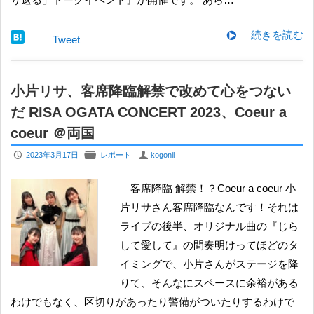
続きを読む
Tweet
小片リサ、客席降臨解禁で改めて心をつない
だ RISA OGATA CONCERT 2023、Coeur a
coeur ＠両国
P
F
U
2023年3月17日
レポート
kogonil
客席降臨 解禁！？Coeur a coeur 小
片リサさん客席降臨なんです！それは
ライブの後半、オリジナル曲の『じら
して愛して』の間奏明けってほどのタ
イミングで、小片さんがステージを降
りて、そんなにスペースに余裕がある
わけでもなく、区切りがあったり警備がついたりするわけで