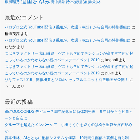
道重さゆみ
須藤茉麻
鈴木愛理
豫風瑠乃
野中美希
最近のコメント
ハロプロ公式 YouTube 配信３番組が、次週（4/22）から合同の特別番組に
に
椿道茂高
より
ハロプロ公式 YouTube 配信３番組が、次週（4/22）から合同の特別番組に
に
たなか
より
つばきファクトリー 秋山眞緒、ゲストも含めてテンションが高すぎて何が起
こっているのかわからない程のバースデーイベント2019
に
kogonil
より
つばきファクトリー 秋山眞緒、ゲストも含めてテンションが高すぎて何が起
こっているのかわからない程のバースデーイベント2019
に
puke
より
ひなフェス2019、開催概要とソロ&シャッフルユニット抽選動画が公開！
に
うーん
より
最近の投稿
BEYOOOOONDS デビュー７周年記念日に新体制発表 ８年目からもビヨ～
～ンと自在に
グループを超えたメンバーケア 小田さくらを継ぐのは松永里愛か河西結心
か
宮本佳林、AIとともに配信システムを構築 10時間生配信の裏側を自ら制