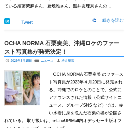
ている須藤茉麻さん、夏焼雅さん、熊井友理奈さんの…
続きを読む
Tweet
OCHA NORMA 石栗奏美、沖縄ロケのファー
スト写真集が発売決定！
P
F
U
2023年3月15日
ニュース
椿道茂高
OCHA NORMA 石栗奏美 のファース
ト写真集が2023年４月20日に発売され
る。沖縄でのロケとのことで、公式に
アナウンスされた情報（公式サイトニ
ュース、グループSNS など）では、赤
い水着に身を包んだ石栗の姿が公開さ
れている。 取り扱いは、e-LineUP!Mall内オデッセー出版オフ