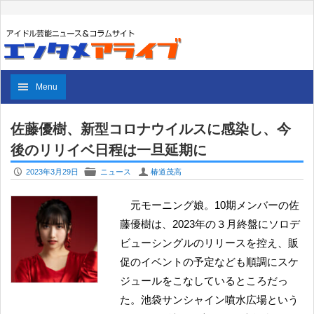
Menu
佐藤優樹、新型コロナウイルスに感染し、今
後のリリイベ日程は一旦延期に
P
F
U
2023年3月29日
ニュース
椿道茂高
元モーニング娘。10期メンバーの佐
藤優樹は、2023年の３月終盤にソロデ
ビューシングルのリリースを控え、販
促のイベントの予定なども順調にスケ
ジュールをこなしているところだっ
た。池袋サンシャイン噴水広場という