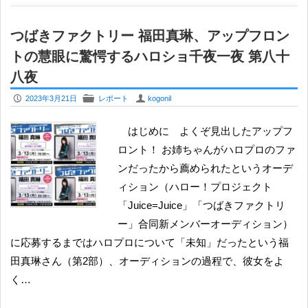
つばきファクトリー 福田真琳、アップフロン
トの慧眼に驚愕するハロショ千夜一夜 第八十
八夜
P
F
U
2023年3月21日
レポート
kogonil
はじめに よくぞ見出したアップフ
ロント！ お姉ちゃんがハロプロのファ
ンだったから薦められたというオーデ
ィション（ハロー！プロジェクト
「Juice=Juice」「つばきファクトリ
ー」合同新メンバーオーディション）
に応募するまではハロプロについて「未知」だったという福
田真琳さん（第2部）、オーディションの過程で、彼女をよ
く…