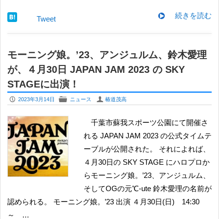
続きを読む
Tweet
モーニング娘。’23、アンジュルム、鈴木愛理
が、４月30日 JAPAN JAM 2023 の SKY
STAGEに出演！
P
F
U
2023年3月14日
ニュース
椿道茂高
千葉市蘇我スポーツ公園にて開催さ
れる JAPAN JAM 2023 の公式タイムテ
ーブルが公開された。 それによれば、
４月30日の SKY STAGE にハロプロか
らモーニング娘。’23、アンジュルム、
そしてOGの元℃-ute 鈴木愛理の名前が
認められる。 モーニング娘。’23 出演 ４月30日(日) 14:30
～ …