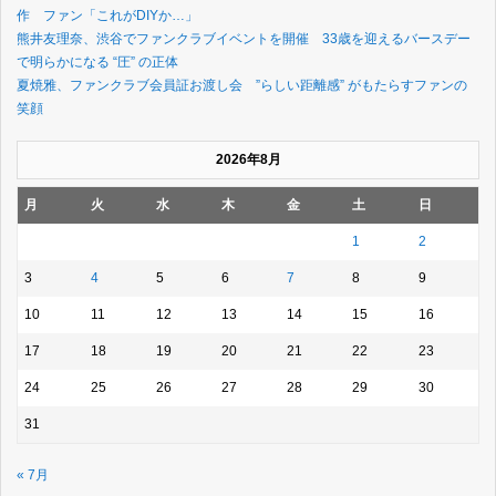
作 ファン「これがDIYか…」
熊井友理奈、渋谷でファンクラブイベントを開催 33歳を迎えるバースデー
で明らかになる “圧” の正体
夏焼雅、ファンクラブ会員証お渡し会 ”らしい距離感” がもたらすファンの
笑顔
2026年8月
月
火
水
木
金
土
日
1
2
3
4
5
6
7
8
9
10
11
12
13
14
15
16
17
18
19
20
21
22
23
24
25
26
27
28
29
30
31
« 7月