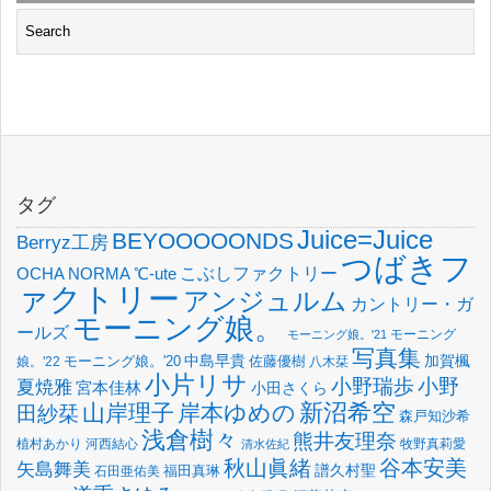
タグ
Juice=Juice
BEYOOOOONDS
Berryz工房
つばきフ
OCHA NORMA
℃-ute
こぶしファクトリー
ァクトリー
アンジュルム
カントリー・ガ
モーニング娘。
ールズ
モーニング
モーニング娘。'21
写真集
中島早貴
加賀楓
佐藤優樹
娘。'22
モーニング娘。'20
八木栞
小片リサ
小野瑞歩
小野
夏焼雅
宮本佳林
小田さくら
新沼希空
山岸理子
岸本ゆめの
田紗栞
森戸知沙希
浅倉樹々
熊井友理奈
植村あかり
河西結心
牧野真莉愛
清水佐紀
谷本安美
秋山眞緒
矢島舞美
譜久村聖
福田真琳
石田亜佑美