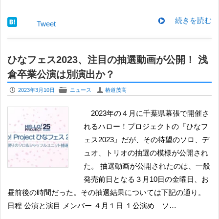
続きを読む
Tweet
ひなフェス2023、注目の抽選動画が公開！ 浅
倉卒業公演は別演出か？
P
F
U
2023年3月10日
ニュース
椿道茂高
2023年の４月に千葉県幕張で開催さ
れるハロー！プロジェクトの『ひなフ
ェス2023』だが、その待望のソロ、デ
ュオ、トリオの抽選の模様が公開され
た。 抽選動画が公開されたのは、一般
発売前日となる３月10日の金曜日、お
昼前後の時間だった。その抽選結果については下記の通り。
日程 公演と演目 メンバー ４月１日 １公演め ソ…