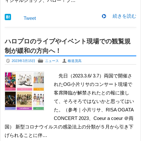
ィシャルショップ、ハロー！プ…
続きを読む
Tweet
ハロプロのライブやイベント現場での観覧規
制が緩和の方向へ！
P
F
U
2023年3月15日
ニュース
椿道茂高
先日（2023.3.6/ 3.7）両国で開催さ
れたOG小片リサのコンサート現場で
客席降臨が解禁されたとの報に接し
て、そろそろではないかと思ってはい
た。（参考｜小片リサ、RISA OGATA
CONCERT 2023、Coeur a coeur ＠両
国） 新型コロナウイルスの感染法上の分類が５月から引き下
げられることに伴…