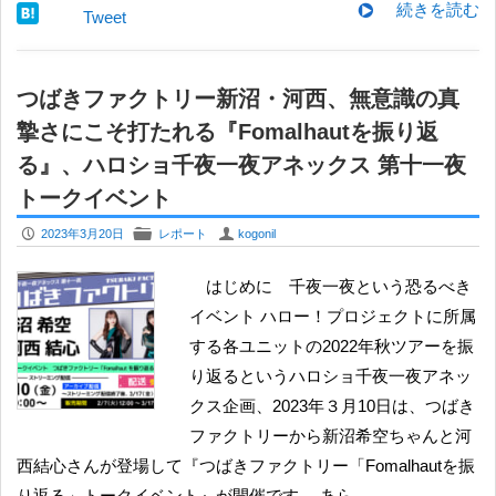
続きを読む
Tweet
つばきファクトリー新沼・河西、無意識の真
摯さにこそ打たれる『Fomalhautを振り返
る』、ハロショ千夜一夜アネックス 第十一夜
トークイベント
P
F
U
2023年3月20日
レポート
kogonil
はじめに 千夜一夜という恐るべき
イベント ハロー！プロジェクトに所属
する各ユニットの2022年秋ツアーを振
り返るというハロショ千夜一夜アネッ
クス企画、2023年３月10日は、つばき
ファクトリーから新沼希空ちゃんと河
西結心さんが登場して『つばきファクトリー「Fomalhautを振
り返る」トークイベント』が開催です。 あら…