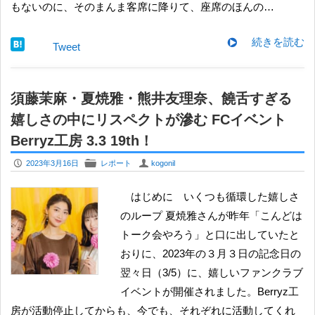
もないのに、そのまんま客席に降りて、座席のほんの…
続きを読む
Tweet
須藤茉麻・夏焼雅・熊井友理奈、饒舌すぎる
嬉しさの中にリスペクトが滲む FCイベント
Berryz工房 3.3 19th！
P
F
U
2023年3月16日
レポート
kogonil
はじめに いくつも循環した嬉しさ
のループ 夏焼雅さんが昨年「こんどは
トーク会やろう」と口に出していたと
おりに、2023年の３月３日の記念日の
翌々日（3/5）に、嬉しいファンクラブ
イベントが開催されました。Berryz工
房が活動停止してからも、今でも、それぞれに活動してくれ