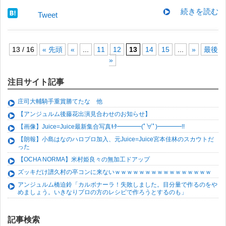
続きを読む
Tweet
13 / 16
« 先頭
«
...
11
12
13
14
15
...
»
最後
»
注目サイト記事
庄司大輔騎手重賞勝てたな 他
【アンジュルム後藤花出演見合わせのお知らせ】
【画像】Juice=Juice最新集合写真ｷﾀ━━━━(ﾟ∀ﾟ)━━━━!!
【朗報】小島はなのハロプロ加入、元Juice=Juice宮本佳林のスカウトだ
った
【OCHA NORMA】米村姫良々の無加工ドアップ
ズッキだけ譜久村の卒コンに来ないｗｗｗｗｗｗｗｗｗｗｗｗｗｗｗｗ
アンジュルム橋迫鈴「カルボナーラ！失敗しました。目分量で作るのをや
めましょう。いきなりプロの方のレシピで作ろうとするのも」
記事検索