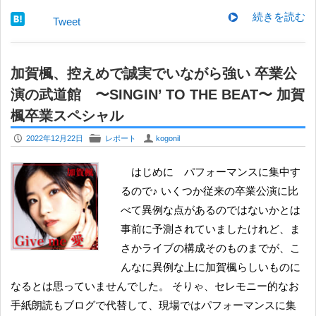
続きを読む
Tweet
加賀楓、控えめで誠実でいながら強い 卒業公
演の武道館 〜SINGIN’ TO THE BEAT〜 加賀
楓卒業スペシャル
P
F
U
2022年12月22日
レポート
kogonil
はじめに パフォーマンスに集中す
るので♪ いくつか従来の卒業公演に比
べて異例な点があるのではないかとは
事前に予測されていましたけれど、ま
さかライブの構成そのものまでが、こ
んなに異例な上に加賀楓らしいものに
なるとは思っていませんでした。 そりゃ、セレモニー的なお
手紙朗読もブログで代替して、現場ではパフォーマンスに集