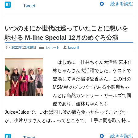
続きを読む
Tweet
いつのまにか世代は巡っていたことに想いを
馳せる M-line Special 12月のめぐろ公演
P
F
U
2022年12月29日
レポート
kogonil
はじめに 佳林ちゃん大活躍 宮本佳
林ちゃんさん大活躍でした。ゲストで
登場してきた稲場愛香さん、この日の
MSMW のメンバーである小関舞ちゃ
んとは当然カントリー・ガールズで同
僚であり、佳林ちゃんとも
Juice=Juice で、いわば同じ釜の飯を食った仲ってことです
が、小片リサさんとは… ってところで、上手に間を取り持…
続きを読む
Tweet