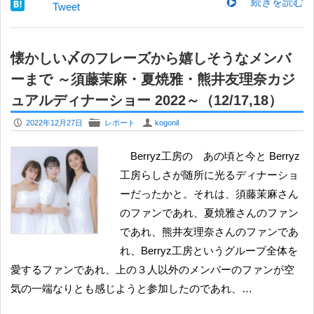
続きを読む
Tweet
懐かしい〆のフレーズから嬉しそうなメンバ
ーまで ～須藤茉麻・夏焼雅・熊井友理奈カジ
ュアルディナーショー 2022～（12/17,18）
P
F
U
2022年12月27日
レポート
kogonil
Berryz工房の あの頃と今と Berryz
工房らしさが随所に光るディナーショ
ーだったかと。それは、須藤茉麻さん
のファンであれ、夏焼雅さんのファン
であれ、熊井友理奈さんのファンであ
れ、Berryz工房というグループ全体を
愛するファンであれ、上の３人以外のメンバーのファンが空
気の一端なりとも感じようと参加したのであれ、…