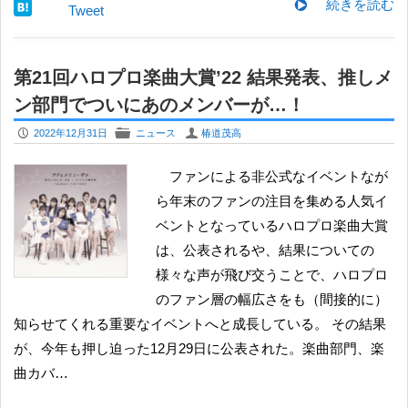
続きを読む
Tweet
第21回ハロプロ楽曲大賞’22 結果発表、推しメ
ン部門でついにあのメンバーが…！
P
F
U
2022年12月31日
ニュース
椿道茂高
ファンによる非公式なイベントなが
ら年末のファンの注目を集める人気イ
ベントとなっているハロプロ楽曲大賞
は、公表されるや、結果についての
様々な声が飛び交うことで、ハロプロ
のファン層の幅広さをも（間接的に）
知らせてくれる重要なイベントへと成長している。 その結果
が、今年も押し迫った12月29日に公表された。楽曲部門、楽
曲カバ…