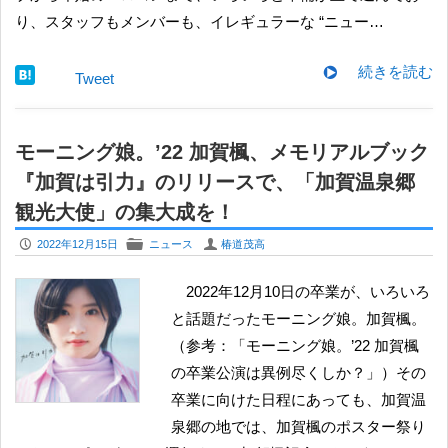
り、スタッフもメンバーも、イレギュラーな “ニュー…
続きを読む
Tweet
モーニング娘。’22 加賀楓、メモリアルブック
『加賀は引力』のリリースで、「加賀温泉郷
観光大使」の集大成を！
P
F
U
2022年12月15日
ニュース
椿道茂高
2022年12月10日の卒業が、いろいろ
と話題だったモーニング娘。加賀楓。
（参考：「モーニング娘。’22 加賀楓
の卒業公演は異例尽くしか？」）その
卒業に向けた日程にあっても、加賀温
泉郷の地では、加賀楓のポスター祭り