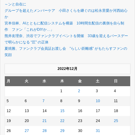
～ンと自在に
グループを超えたメンバーケア 小田さくらを継ぐのは松永里愛か河西結心
か
宮本佳林、AIとともに配信システムを構築 10時間生配信の裏側を自ら制
作 ファン「これがDIYか…」
熊井友理奈、渋谷でファンクラブイベントを開催 33歳を迎えるバースデー
で明らかになる “圧” の正体
夏焼雅、ファンクラブ会員証お渡し会 ”らしい距離感” がもたらすファンの
笑顔
2022年12月
月
火
水
木
金
土
日
1
2
3
4
5
6
7
8
9
10
11
12
13
14
15
16
17
18
19
20
21
22
23
24
25
26
27
28
29
30
31