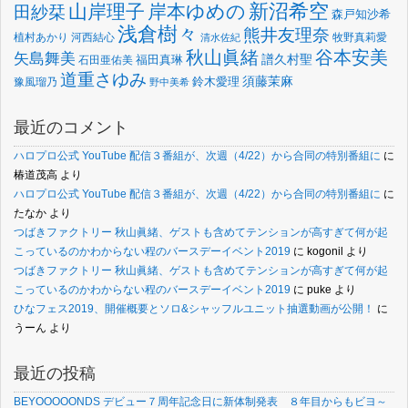
新沼希空
山岸理子
岸本ゆめの
田紗栞
森戸知沙希
浅倉樹々
熊井友理奈
植村あかり
河西結心
牧野真莉愛
清水佐紀
谷本安美
秋山眞緒
矢島舞美
譜久村聖
福田真琳
石田亜佑美
道重さゆみ
須藤茉麻
鈴木愛理
豫風瑠乃
野中美希
最近のコメント
ハロプロ公式 YouTube 配信３番組が、次週（4/22）から合同の特別番組に
に
椿道茂高
より
ハロプロ公式 YouTube 配信３番組が、次週（4/22）から合同の特別番組に
に
たなか
より
つばきファクトリー 秋山眞緒、ゲストも含めてテンションが高すぎて何が起
こっているのかわからない程のバースデーイベント2019
に
kogonil
より
つばきファクトリー 秋山眞緒、ゲストも含めてテンションが高すぎて何が起
こっているのかわからない程のバースデーイベント2019
に
puke
より
ひなフェス2019、開催概要とソロ&シャッフルユニット抽選動画が公開！
に
うーん
より
最近の投稿
BEYOOOOONDS デビュー７周年記念日に新体制発表 ８年目からもビヨ～