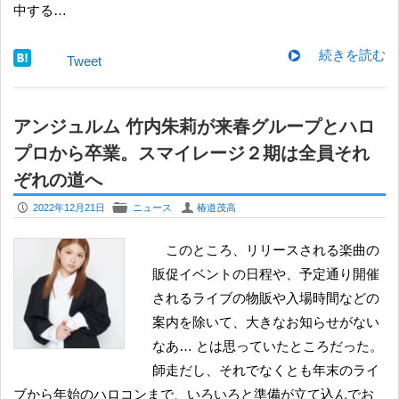
中する…
続きを読む
Tweet
アンジュルム 竹内朱莉が来春グループとハロ
プロから卒業。スマイレージ２期は全員それ
ぞれの道へ
P
F
U
2022年12月21日
ニュース
椿道茂高
このところ、リリースされる楽曲の
販促イベントの日程や、予定通り開催
されるライブの物販や入場時間などの
案内を除いて、大きなお知らせがない
なあ… とは思っていたところだった。
師走だし、それでなくとも年末のライ
ブから年始のハロコンまで、いろいろと準備が立て込んでお