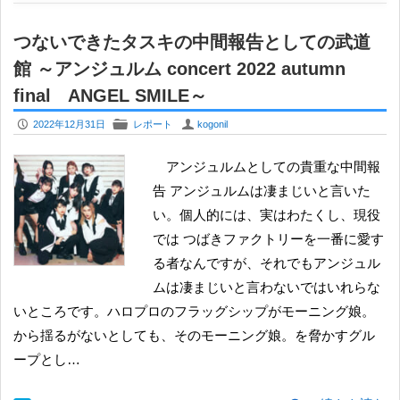
つないできたタスキの中間報告としての武道
館 ～アンジュルム concert 2022 autumn
final ANGEL SMILE～
P
F
U
2022年12月31日
レポート
kogonil
アンジュルムとしての貴重な中間報
告 アンジュルムは凄まじいと言いた
い。個人的には、実はわたくし、現役
では つばきファクトリーを一番に愛す
る者なんですが、それでもアンジュル
ムは凄まじいと言わないではいれらな
いところです。ハロプロのフラッグシップがモーニング娘。
から揺るがないとしても、そのモーニング娘。を脅かすグル
ープとし…