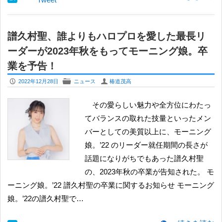
譜久村聖、誰よりもハロプロを愛した最長リ
ーダーが2023年秋をもってモーニング娘。卒
業を予告！
P
F
U
2022年12月28日
ニュース
椿道茂高
その愛らしい魅力や全方位にわたっ
てバランスの取れた技量といったメン
バーとしての美質以上に、モーニング
娘。’22 のリーダー就任期間の長さが
話題になりがちでもあった譜久村聖
の、2023年秋の卒業が告知された。 ​モ
ーニング娘。’22 譜久村聖の卒業に関するお知らせ モーニング
娘。’22の譜久村聖で…