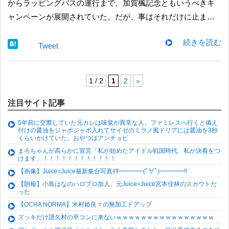
からラッピングバスの運行まで、加賀楓記念ともいうべきキ
ャンペーンが展開されていた。だが、事はそれだけに止ま…
続きを読む
Tweet
1 / 2
1
2
»
注目サイト記事
5年前に交際していた元カレは味覚が異常な人。ファミレスへ行くと備え
付けの醤油をジャボジャボ入れてサイゼのミラノ風ドリアには醤油を3秒
くらいかけていた。おやつはアンチョビ
まろちゃんが高らかに宣言「私が始めたアイドル戦国時代、私が決着をつ
けます」！！！！！！！！！！！！
【画像】Juice=Juice最新集合写真ｷﾀ━━━━(ﾟ∀ﾟ)━━━━!!
【朗報】小島はなのハロプロ加入、元Juice=Juice宮本佳林のスカウトだ
った
【OCHA NORMA】米村姫良々の無加工ドアップ
ズッキだけ譜久村の卒コンに来ないｗｗｗｗｗｗｗｗｗｗｗｗｗｗｗｗ