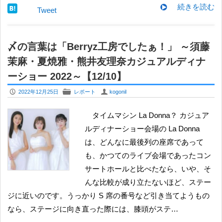
続きを読む
Tweet
〆の言葉は「Berryz工房でしたぁ！」 ～須藤
茉麻・夏焼雅・熊井友理奈カジュアルディナ
ーショー 2022～【12/10】
P
F
U
2022年12月25日
レポート
kogonil
タイムマシン La Donna？ カジュア
ルディナーショー会場の La Donna
は、どんなに最後列の座席であって
も、かつてのライブ会場であったコン
サートホールと比べたなら、いや、そ
んな比較が成り立たないほど、ステー
ジに近いのです。うっかり S 席の番号など引き当てようもの
なら、ステージに向き直った際には、膝頭がステ…