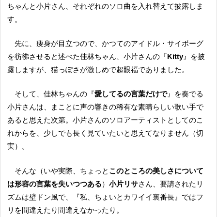
ちゃんと小片さん、それぞれのソロ曲を入れ替えて披露しま
す。
先に、痩身が目立つので、かつてのアイドル・サイボーグ
を彷彿させると述べた佳林ちゃん、小片さんの『
Kitty
』を披
露しますが、猫っぽさが激しめで超眼福でありました。
そして、佳林ちゃんの『
愛してるの言葉だけで
』を奏でる
小片さんは、まことに声の響きの稀有な素晴らしい歌い手で
あると思えた次第。小片さんのソロアーティストとしてのこ
れからを、少しでも長く見ていたいと思えてなりません（切
実）。
そんな（いや実際、ちょっと
このところの美しさについて
は形容の言葉を失いつつある
）
小片リサ
さん、要請されたリ
ズムは壁ドン風で、『私、ちょいとカワイイ裏番長』ではフ
リを間違えたり間違えなかったり。