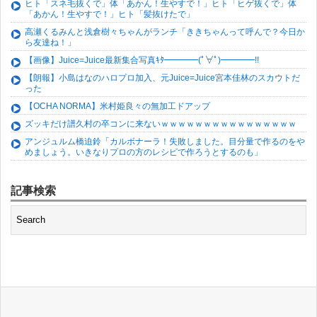
ヒト「スネ毛抜くで」体「あかん！生やすで！」ヒト「ヒゲ抜くで」体
「あかん！生やすで！」ヒト「髪抜けたで」
高瀬くるみんと浅倉樹々ちゃんがランチ「ききちゃんって呼んで？今日か
ら友達ね！」
【画像】Juice=Juice最新集合写真ｷﾀ━━━━(ﾟ∀ﾟ)━━━━!!
【朗報】小島はなのハロプロ加入、元Juice=Juice宮本佳林のスカウトだ
った
【OCHA NORMA】米村姫良々の無加工ドアップ
ズッキだけ譜久村の卒コンに来ないｗｗｗｗｗｗｗｗｗｗｗｗｗｗｗｗ
アンジュルム橋迫鈴「カルボナーラ！失敗しました。目分量で作るのをや
めましょう。いきなりプロの方のレシピで作ろうとするのも」
記事検索