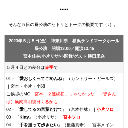
*****
そんな５日の昼公演のセトリとトークの概要です（↓）。
2023年５月５日(金) 神奈川県 横浜ランドマークホール
昼公演 開場13:00／開演13:45
宮本佳林/小片リサ/小関舞/ゲスト 勝田里奈
５月４日との差分は
赤字
で
01・『
愛おしくってごめんね
』（カントリー・ガールズ）
｜宮本・小片・小関
ご挨拶のMC
宮本 ２連続初…じゃなかった （皆さん
は）筋肉痛明後日くるかも
02・『
愛してるの言葉だけで
』（宮本佳林）｜
小片ソロ
03・『
Kitty
』（小片リサ）｜
宮本ソロ
04・『
手を握って歩きたい
』（後藤真希）｜宮本メイン