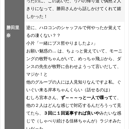
ったのに、このあいだ、リハの帰り道で偶然２人
きりになって、勝田さんから話しかけてくれて嬉
しかった！
勝田里
逆に、ハロコンのシャッフルで何やったか覚えて
奈
るの凄くない？？
小片「一緒にブス哲やりましたよ♪」
お願い魅惑の… は、ちょっと覚えていて、モーニ
ングの牧野ちゃんがいて、めっちゃ飛ぶから、ダ
ンスの先生が牧野に合わせようって言いだして、
マジか！と
他のグループの人には人見知りなんですよ私。ぐ
いぐい来る岸本ちゃんくらい（話せるのは）
むしろ宮本さん、
ず～～～っと一人で喋って
て、
他の２人はどんな感じで対応するんだろうって見
てたら、
３回に１回返事すれば良いや
みたいな感
じで（しゃべり続ける佳林ちゃんが）ラジオみた
いだった