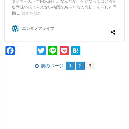
F
T
Li
P
H
a
wi
n
o
at
前のページ
1
2
3
c
tt
e
ck
e
e
er
et
n
b
a
o
o
k