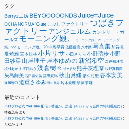
タグ
Juice=Juice
BEYOOOOONDS
Berryz工房
つばきフ
OCHA NORMA
℃-ute
こぶしファクトリー
ァクトリー
アンジュルム
カントリー・ガ
モーニング娘。
ールズ
モーニング
モーニング娘。'21
写真集
中島早貴
加賀楓
佐藤優樹
娘。'22
モーニング娘。'20
八木栞
小片リサ
小野瑞歩
小野
夏焼雅
宮本佳林
小田さくら
新沼希空
山岸理子
岸本ゆめの
田紗栞
森戸知沙希
浅倉樹々
熊井友理奈
植村あかり
河西結心
牧野真莉愛
清水佐紀
谷本安美
秋山眞緒
矢島舞美
譜久村聖
福田真琳
石田亜佑美
道重さゆみ
須藤茉麻
鈴木愛理
豫風瑠乃
野中美希
最近のコメント
ハロプロ公式 YouTube 配信３番組が、次週（4/22）から合同の特別番組に
に
椿道茂高
より
ハロプロ公式 YouTube 配信３番組が、次週（4/22）から合同の特別番組に
に
たなか
より