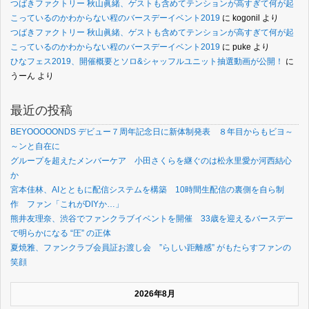
つばきファクトリー 秋山眞緒、ゲストも含めてテンションが高すぎて何が起
こっているのかわからない程のバースデーイベント2019
に
kogonil
より
つばきファクトリー 秋山眞緒、ゲストも含めてテンションが高すぎて何が起
こっているのかわからない程のバースデーイベント2019
に
puke
より
ひなフェス2019、開催概要とソロ&シャッフルユニット抽選動画が公開！
に
うーん
より
最近の投稿
BEYOOOOONDS デビュー７周年記念日に新体制発表 ８年目からもビヨ～
～ンと自在に
グループを超えたメンバーケア 小田さくらを継ぐのは松永里愛か河西結心
か
宮本佳林、AIとともに配信システムを構築 10時間生配信の裏側を自ら制
作 ファン「これがDIYか…」
熊井友理奈、渋谷でファンクラブイベントを開催 33歳を迎えるバースデー
で明らかになる “圧” の正体
夏焼雅、ファンクラブ会員証お渡し会 ”らしい距離感” がもたらすファンの
笑顔
2026年8月