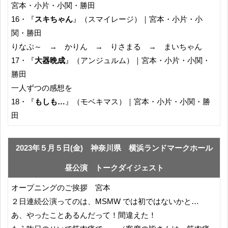
宮本・小片・小関・勝田
16・『
スキちゃん
』（スマイレージ）｜宮本・小片・小
関・勝田
りなぷ～ → かりん → りさまる → まいちゃん
17・『
大器晩成
』（アンジュルム）｜宮本・小片・小関・
勝田
一人ずつの感想を
18・『
もしも…
』（モベキマス）｜宮本・小片・小関・勝
田
2023年５月５日(金) 神奈川県 横浜ランドマークホール
昼公演 トークダイジェスト
オープニングのご挨拶 宮本
２日連続公演ってのは、MSMW では初ではないかと…
あ、やったことあるんだって！間違えた！