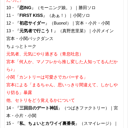
10・『
恋ING
』（モーニング娘。）｜勝田ソロ
11・『
FIRST KISS
』（あぁ！）｜小関ソロ
12・『
初恋サイダー
』（Buono!）｜宮本・小片・小関
13・『
元気者で行こう！
』（真野恵里菜）｜小片メイン
宮本・小関バックダンス
ちょっとトーク
元気者、元気にやり過ぎる（青息吐息）
宮本「何人か、マノフレから推し変した人知ってるんだか
ら♪」
小関「カントリーは可愛さでカバーする」
宮本による「まるちゃん、思いっきり間違えて、しかしや
り切る」暴露
他、セトリをどう覚えるかについて
14・『
三回目のデート神話
』（つばきファクトリー）｜宮
本・小片・小関
15・『
私、ちょいとカワイイ裏番長
』（スマイレージ）｜