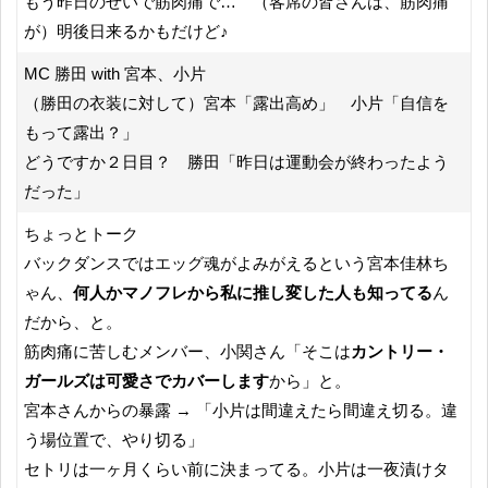
もう昨日のせいで筋肉痛で… （客席の皆さんは、筋肉痛
が）明後日来るかもだけど♪
MC 勝田 with 宮本、小片
（勝田の衣装に対して）宮本「露出高め」 小片「自信を
もって露出？」
どうですか２日目？ 勝田「昨日は運動会が終わったよう
だった」
ちょっとトーク
バックダンスではエッグ魂がよみがえるという宮本佳林ち
ゃん、
何人かマノフレから私に推し変した人も知ってる
ん
だから、と。
筋肉痛に苦しむメンバー、小関さん「そこは
カントリー・
ガールズは可愛さでカバーします
から」と。
宮本さんからの暴露 → 「小片は間違えたら間違え切る。違
う場位置で、やり切る」
セトリは一ヶ月くらい前に決まってる。小片は一夜漬けタ