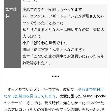
宮本佳
疲れすぎてヤバイ顔しちゃってます
林
バックダンス、ブギートレインとか新垣さんのバ
ックでやったことあった
私とりさまるとりなぷ～は同い年なのに、妙に大
人っぽくて
小片「
ばくわら世代です♪
」
勝田「逆に宮本さん変わらなさすぎ」
宮本「こないだ家の用事でお酒買いに行ったら年
齢確認された！」
*****
ずっと見ていたメンバーですら、改めて、
それまで気付け
なかった魅力を見出してしまう
、大変に困った M-line Special
のステージ。そこでは、現役時代に知らなかったメンバーた
ちのアレコレ（相互の関係性からファンの想いをちゃんと理