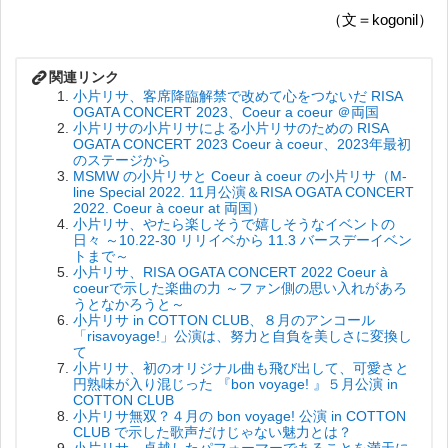
（文＝kogonil）
小片リサ、客席降臨解禁で改めて心をつないだ RISA
OGATA CONCERT 2023、Coeur a coeur ＠両国
小片リサの小片リサによる小片リサのための RISA
OGATA CONCERT 2023 Coeur à coeur、2023年最初
のステージから
MSMW の小片リサと Coeur à coeur の小片リサ（M-
line Special 2022. 11月公演＆RISA OGATA CONCERT
2022. Coeur à coeur at 両国）
小片リサ、やたら楽しそうで嬉しそうなイベントの
日々 ～10.22-30 リリイベから 11.3 バースデーイベン
トまで～
小片リサ、RISA OGATA CONCERT 2022 Coeur à
coeurで示した楽曲の力 ～ファン側の思い入れがあろ
うとなかろうと～
小片リサ in COTTON CLUB、８月のアンコール
「risavoyage!」公演は、努力と自負を美しさに変換し
て
小片リサ、初のオリジナル曲も飛び出して、可愛さと
円熟味が入り混じった 『bon voyage! 』５月公演 in
COTTON CLUB
小片リサ無双？４月の bon voyage! 公演 in COTTON
CLUB で示した歌声だけじゃない魅力とは？
小片リサ、卓越したパフォーマーであることを満天に