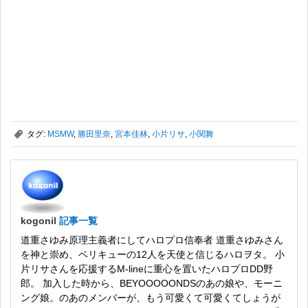
,
タグ:
MSMW
,
勝田里奈
,
宮本佳林
,
小片リサ
,
小関舞
kogonil
記事一覧
道重さゆみ原理主義者にしてハロプロ信奉者 道重さゆみさん
を神と崇め、ベリキューの12人を天使と信じるハロヲタ。 小
片リサさんを応援するM-lineに重心を置いたハロプロDD野
郎。 加入した時から、BEYOOOOONDSのあの娘や、モーニ
ング娘。のあのメンバーが、もう可愛くて可愛くてしょうが