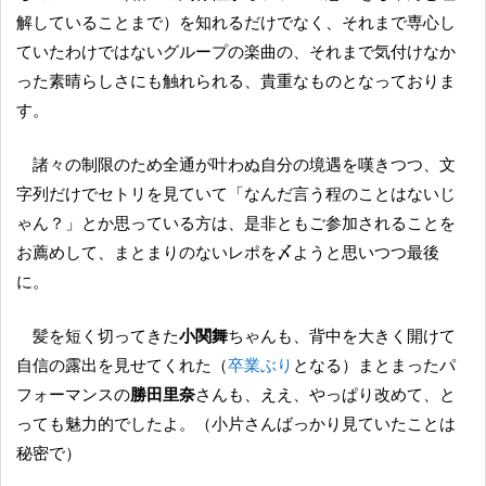
解していることまで）を知れるだけでなく、それまで専心し
ていたわけではないグループの楽曲の、それまで気付けなか
った素晴らしさにも触れられる、貴重なものとなっておりま
す。
諸々の制限のため全通が叶わぬ自分の境遇を嘆きつつ、文
字列だけでセトリを見ていて「なんだ言う程のことはないじ
ゃん？」とか思っている方は、是非ともご参加されることを
お薦めして、まとまりのないレポを〆ようと思いつつ最後
に。
髪を短く切ってきた
小関舞
ちゃんも、背中を大きく開けて
自信の露出を見せてくれた（
卒業ぶり
となる）まとまったパ
フォーマンスの
勝田里奈
さんも、ええ、やっぱり改めて、と
っても魅力的でしたよ。（小片さんばっかり見ていたことは
秘密で）