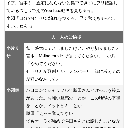
イプ、宮本も、直前にならないと集中できずにフリ確認し
ているつもりで別のYouTube動画を見ちゃう。
小関「自分でセトリの流れをつくる。早く覚えちゃって、
すいません♪」
一人一人のご挨拶
小片リ
私、盛大にミスしましたけど、やり切りました♪
サ
宮本「M-line music で使ってください」 小片
「やめてください」
セトリとか歌割とか、メンバーと一緒に考えるの
が好いなあって♪
小関舞
ハロコンでシャッフルで勝田さんとけっこう接点
があった。お願い魅惑の…とか、この地球の平和
を…とか、ドットビキニとか…
勝田「え～～覚えてない」
でもオーラが強めで勝田さんとは話したことなか