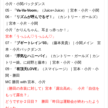
小片・小関バックダンス
05・『
Va-Va-Voom
』（Juice=Juice）｜宮本・小片・小関
06・『
リズムが呼んでるぞ！
』（カントリー・ガールズ）
｜宮本・小片・小関
小片「かりんちゃん、耳まっ赤っか！」
宮本「うっふん♡うっふん♡」
07・『
ブギートレイン’03
』（藤本美貴）｜小関メイン 宮
本・小片バックダンス
08・『
浮気なハニーパイ
』（カントリー・ガールズ｜カン
トリー娘。に紺野と藤本）｜宮本・小片・小関
09・『
有頂天LOVE
』（スマイレージ）｜宮本・小片・小
関・勝田
MC 勝田 with 宮本、小片
（勝田の衣装に対して）宮本「露出高め」 小片「自信を
もって露出？」
どうですか２日目？ 勝田「昨日は運動会が終わったよう
だった」