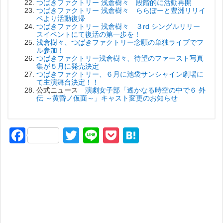
つばきファクトリー 浅倉樹々 段階的に活動再開
つばきファクトリー 浅倉樹々 ららぽーと豊洲リリイ
ベより活動復帰
つばきファクトリー 浅倉樹々 ３rd シングルリリー
スイベントにて復活の第一歩を！
浅倉樹々、つばきファクトリー念願の単独ライブでフ
ル参加！
つばきファクトリー浅倉樹々、待望のファースト写真
集が５月に発売決定
つばきファクトリー、６月に池袋サンシャイン劇場に
て主演舞台決定！！
公式ニュース
演劇女子部「遙かなる時空の中で６ 外
伝 ～黄昏ノ仮面～」キャスト変更のお知らせ
F
T
Li
P
H
a
wi
n
o
at
c
tt
e
ck
e
e
er
et
n
b
a
o