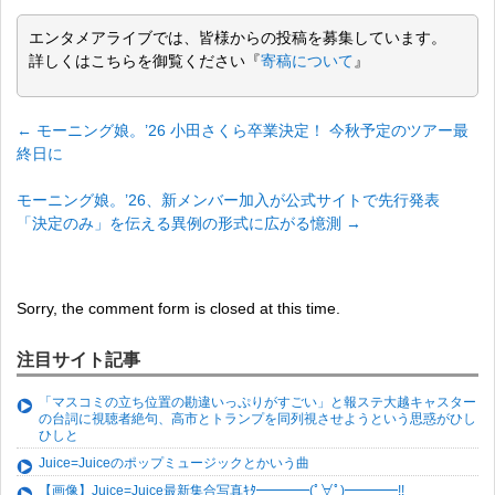
エンタメアライブでは、皆様からの投稿を募集しています。
詳しくはこちらを御覧ください『
寄稿について
』
←
モーニング娘。’26 小田さくら卒業決定！ 今秋予定のツアー最
終日に
モーニング娘。’26、新メンバー加入が公式サイトで先行発表
「決定のみ」を伝える異例の形式に広がる憶測
→
Sorry, the comment form is closed at this time.
注目サイト記事
「マスコミの立ち位置の勘違いっぷりがすごい」と報ステ大越キャスター
の台詞に視聴者絶句、高市とトランプを同列視させようという思惑がひし
ひしと
Juice=Juiceのポップミュージックとかいう曲
【画像】Juice=Juice最新集合写真ｷﾀ━━━━(ﾟ∀ﾟ)━━━━!!