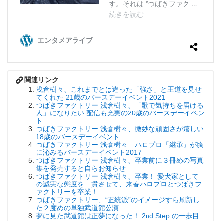
浅倉樹々、これまでとは違った「強さ」と王道を見せ
てくれた 21歳のバースデーイベント2021
つばきファクトリー 浅倉樹々、「歌で気持ちを届ける
人」になりたい 配信も充実の20歳のバースデーイベン
ト
つばきファクトリー 浅倉樹々、微妙な頑固さが嬉しい
18歳のバースデーイベント
つばきファクトリー 浅倉樹々 ハロプロ「継承」が胸
に沁みるバースデーイベント2017
つばきファクトリー 浅倉樹々、卒業前に３冊めの写真
集を発売すると自らお知らせ
つばきファクトリー 浅倉樹々、卒業！ 愛犬家として
の誠実な態度を一貫させて、来春ハロプロとつばきフ
ァクトリーを卒業！
つばきファクトリー、“正統派”のイメージすら刷新し
た２度めの単独武道館公演
夢に見た武道館は正夢になった！ 2nd Step の一歩目