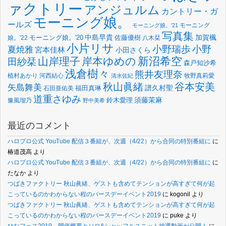
ァクトリー
アンジュルム
カントリー・ガ
モーニング娘。
ールズ
モーニング
モーニング娘。'21
写真集
中島早貴
加賀楓
佐藤優樹
娘。'22
モーニング娘。'20
八木栞
小片リサ
小野瑞歩
小野
夏焼雅
宮本佳林
小田さくら
新沼希空
山岸理子
岸本ゆめの
田紗栞
森戸知沙希
浅倉樹々
熊井友理奈
植村あかり
河西結心
牧野真莉愛
清水佐紀
谷本安美
秋山眞緒
矢島舞美
譜久村聖
福田真琳
石田亜佑美
道重さゆみ
須藤茉麻
鈴木愛理
豫風瑠乃
野中美希
最近のコメント
ハロプロ公式 YouTube 配信３番組が、次週（4/22）から合同の特別番組に
に
椿道茂高
より
ハロプロ公式 YouTube 配信３番組が、次週（4/22）から合同の特別番組に
に
たなか
より
つばきファクトリー 秋山眞緒、ゲストも含めてテンションが高すぎて何が起
こっているのかわからない程のバースデーイベント2019
に
kogonil
より
つばきファクトリー 秋山眞緒、ゲストも含めてテンションが高すぎて何が起
こっているのかわからない程のバースデーイベント2019
に
puke
より