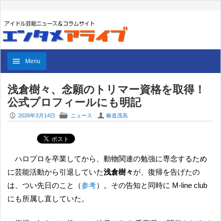
Menu
浅倉樹々、念願のトリマー資格を取得！
公式プロフィールにも明記
P
F
U
2026年3月14日
ニュース
椿道茂高
ハロプロを卒業してから、動物関連の勉強に専念するため
に芸能活動から引退していた
浅倉樹々
が、復帰を告げたの
は、つい先日のこと（
参考
）。その告知と同時に M-line club
にも所属し直していた。