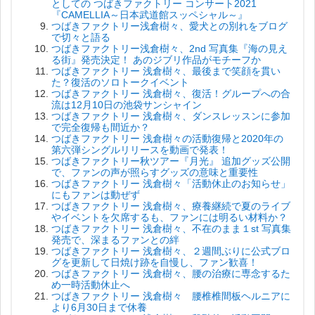
としての つばきファクトリー コンサート2021
『CAMELLIA～日本武道館スッペシャル～』
つばきファクトリー浅倉樹々、愛犬との別れをブログ
で切々と語る
つばきファクトリー浅倉樹々、2nd 写真集『海の見え
る街』発売決定！ あのジブリ作品がモチーフか
つばきファクトリー 浅倉樹々、最後まで笑顔を貫い
た？復活のソロトークイベント
つばきファクトリー 浅倉樹々、復活！グループへの合
流は12月10日の池袋サンシャイン
つばきファクトリー 浅倉樹々、ダンスレッスンに参加
で完全復帰も間近か？
つばきファクトリー 浅倉樹々の活動復帰と2020年の
第六弾シングルリリースを動画で発表！
つばきファクトリー秋ツアー『月光』 追加グッズ公開
で、ファンの声が照らすグッズの意味と重要性
つばきファクトリー 浅倉樹々「活動休止のお知らせ」
にもファンは動ぜず
つばきファクトリー 浅倉樹々、療養継続で夏のライブ
やイベントを欠席するも、ファンには明るい材料か？
つばきファクトリー 浅倉樹々、不在のまま１st 写真集
発売で、深まるファンとの絆
つばきファクトリー 浅倉樹々、２週間ぶりに公式ブロ
グを更新して日焼け跡を自慢し、ファン歓喜！
つばきファクトリー 浅倉樹々、腰の治療に専念するた
め一時活動休止へ
つばきファクトリー 浅倉樹々 腰椎椎間板ヘルニアに
より6月30日まで休養