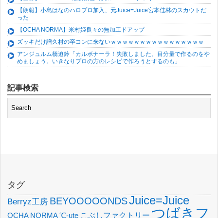
【朗報】小島はなのハロプロ加入、元Juice=Juice宮本佳林のスカウトだ
った
【OCHA NORMA】米村姫良々の無加工ドアップ
ズッキだけ譜久村の卒コンに来ないｗｗｗｗｗｗｗｗｗｗｗｗｗｗｗｗ
アンジュルム橋迫鈴「カルボナーラ！失敗しました。目分量で作るのをや
めましょう。いきなりプロの方のレシピで作ろうとするのも」
記事検索
タグ
Juice=Juice
BEYOOOOONDS
Berryz工房
つばきフ
OCHA NORMA
℃-ute
こぶしファクトリー